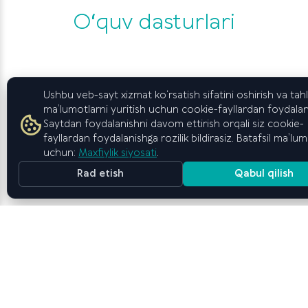
Oʻquv dasturlari
Ushbu veb-sayt xizmat ko‘rsatish sifatini oshirish va tahli
ma’lumotlarni yuritish uchun cookie-fayllardan foydalan
Saytdan foydalanishni davom ettirish orqali siz cookie-
fayllardan foydalanishga rozilik bildirasiz. Batafsil ma’lu
uchun:
Maxfiylik siyosati
.
Rad etish
Qabul qilish
Magistratura