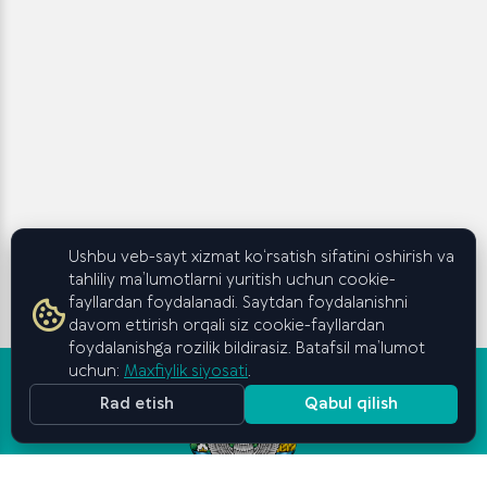
Ushbu veb-sayt xizmat ko‘rsatish sifatini oshirish va
tahliliy ma’lumotlarni yuritish uchun cookie-
fayllardan foydalanadi. Saytdan foydalanishni
davom ettirish orqali siz cookie-fayllardan
foydalanishga rozilik bildirasiz. Batafsil ma’lumot
uchun:
Maxfiylik siyosati
.
Rad etish
Qabul qilish