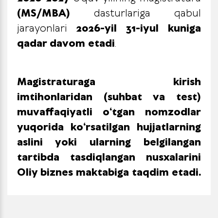
(MS/MBA)
dasturlariga qabul
jarayonlari
2026-yil 31-iyul kuniga
qadar davom etadi
.
Magistraturaga kirish
imtihonlaridan (suhbat va test)
muvaffaqiyatli o‘tgan nomzodlar
yuqorida ko‘rsatilgan hujjatlarning
aslini yoki ularning belgilangan
tartibda tasdiqlangan nusxalarini
Oliy biznes maktabiga taqdim etadi.