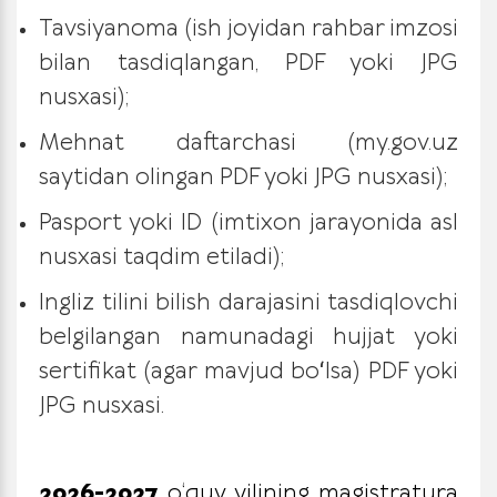
Tavsiyanoma (ish joyidan rahbar imzosi
bilan tasdiqlangan, PDF yoki JPG
nusxasi);
Mehnat daftarchasi (my.gov.uz
saytidan olingan PDF yoki JPG nusxasi);
Pasport yoki ID (imtixon jarayonida asl
nusxasi taqdim etiladi);
Ingliz tilini bilish darajasini tasdiqlovchi
belgilangan namunadagi hujjat yoki
sertifikat (agar mavjud boʻlsa)
PDF yoki
JPG nusxasi.
2026-2027
o‘quv yilining magistratura