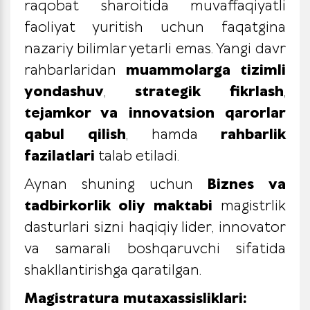
raqobat sharoitida muvaffaqiyatli
faoliyat yuritish uchun faqatgina
nazariy bilimlar yetarli emas. Yangi davr
rahbarlaridan
muammolarga tizimli
yondashuv
,
strategik fikrlash
,
tejamkor va innovatsion qarorlar
qabul qilish
, hamda
rahbarlik
fazilatlari
talab etiladi.
Aynan shuning uchun
Biznes va
tadbirkorlik oliy maktabi
magistrlik
dasturlari sizni haqiqiy lider, innovator
va samarali boshqaruvchi sifatida
shakllantirishga qaratilgan.
Magistratura mutaxassisliklari: