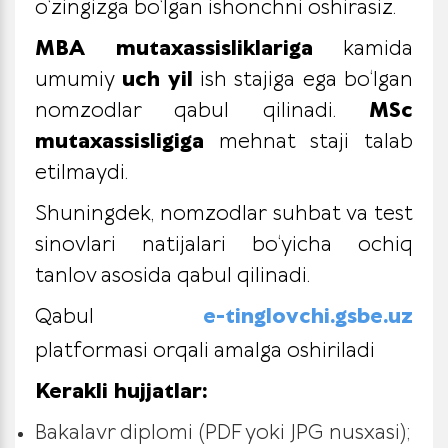
o‘zingizga bo‘lgan ishonchni oshirasiz.
MBA
mutaxassisliklariga
kamida
umumiy
uch yil
ish stajiga ega bo‘lgan
nomzodlar qabul qilinadi.
MSc
mutaxassisligiga
mehnat staji talab
etilmaydi.
Shuningdek, nomzodlar suhbat va test
sinovlari natijalari bo‘yicha ochiq
tanlov asosida qabul qilinadi.
Qabul
e-tinglovchi.gsbe.uz
platformasi orqali amalga oshiriladi
Kerakli hujjatlar:
Bakalavr diplomi (PDF yoki JPG nusxasi);