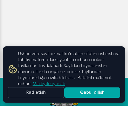
Ushbu veb-sayt xizmat ko‘rsatish sifatini oshirish va
tahliliy ma’lumotlarni yuritish uchun cookie-
fayllardan foydalanadi. Saytdan foydalanishni
davom ettirish orqali siz cookie-fayllardan
foydalanishga rozilik bildirasiz. Batafsil ma’lumot
uchun:
Maxfiylik siyosati
.
Rad etish
Qabul qilish
Oʻzbekiston Respublikasi
Vazirlar Mahkamasi huzuridagi