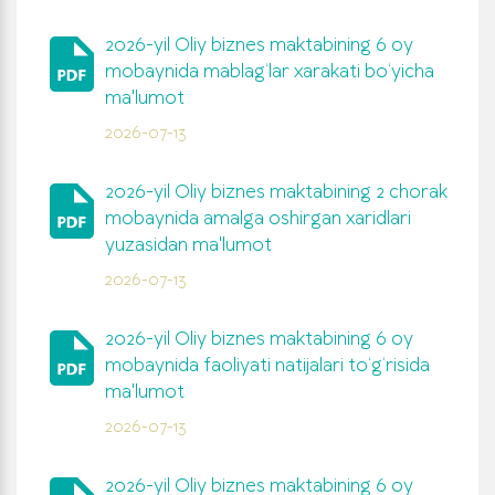
lqaro hamkorlik
kuniy davlat attestasiyasi (bitiruv imtihoni
miy nashrlar
MBA Ag
pshirish) o‘tkazish tartibi
Iqtisodi
AMBA va
2026-yil Oliy biznes maktabining 6 oy
uyushma
ngiliklar
dqiqotlar
Xalqaro
mobaynida mablag‘lar xarakati bo‘yicha
asmus+
Persona
biznesni
ma'lumot
sh ish o‘rinlari
2026-07-13
gistratura bitiruvchilari uchun yakuniy davlat
Bank ris
MBA Kic
testatsiyasi dasturi va savollarining imtixon biletlari
2026-yil Oliy biznes maktabining 2 chorak
hiq moliyaviy ma'lumotlar
Biznes v
MBA Tash
mobaynida amalga oshirgan xaridlari
lqaro tashkilotlar bilan hamkorlik
yuzasidan ma'lumot
borot resurs markazi
Korpora
Xalqaro
2026-07-13
tamoyill
2026-yil Oliy biznes maktabining 6 oy
Xalqaro
mobaynida faoliyati natijalari to‘g‘risida
Sud bos
(QFU)
ma'lumot
2026-07-13
Moliyav
ACCA Dip
2026-yil Oliy biznes maktabining 6 oy