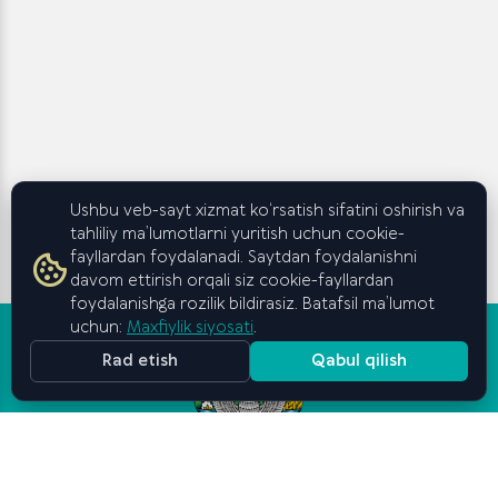
Ushbu veb-sayt xizmat ko‘rsatish sifatini oshirish va
tahliliy ma’lumotlarni yuritish uchun cookie-
fayllardan foydalanadi. Saytdan foydalanishni
davom ettirish orqali siz cookie-fayllardan
foydalanishga rozilik bildirasiz. Batafsil ma’lumot
uchun:
Maxfiylik siyosati
.
Rad etish
Qabul qilish
Oʻzbekiston Respublikasi
Vazirlar Mahkamasi huzuridagi