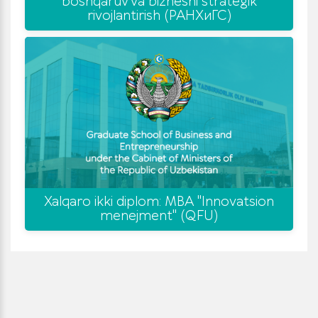
boshqaruv va biznesni strategik
rivojlantirish (РАНХиГС)
Xalqaro ikki diplom: MBA "Innovatsion
menejment" (QFU)