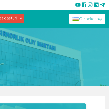
at dasturi
O'zbekcha