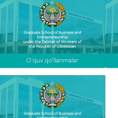
O'quv qo'llanmalar