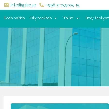
info@gsbe.uz
+998 71 239-03-15
Bosh sahifa
Oliy maktab
Ta’lim
Ilmiy faoliyat