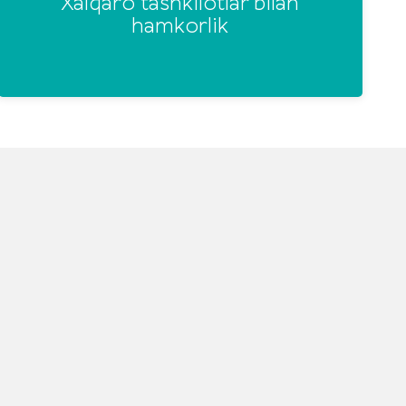
Xalqaro tashkilotlar bilan
hamkorlik