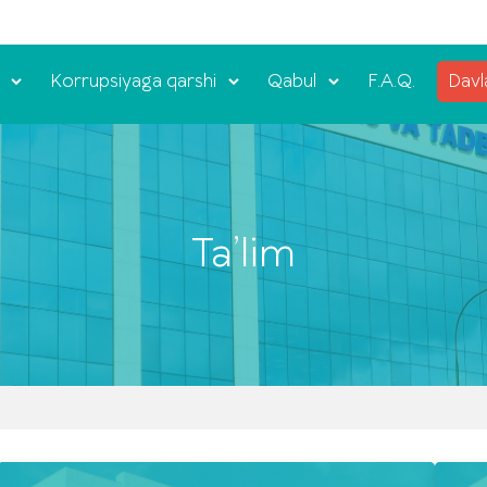
Korrupsiyaga qarshi
Qabul
F.A.Q.
Davl
Ta’lim