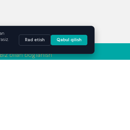
dan
asiz.
Rad etish
Qabul qilish
Biz bilan bog‘lanish
Toshkent sh, Mirobod tumani, Mirobod ko‘chasi, 25
info@gsbe.uz
+998 71 239-03-15