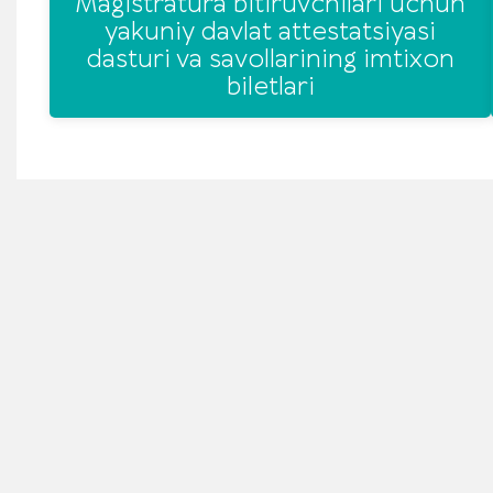
Magistratura bitiruvchilari uchun
yakuniy davlat attestatsiyasi
dasturi va savollarining imtixon
biletlari