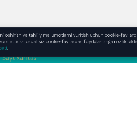
ni oshirish va tahliliy ma’lumotlarni yuritish uchun cookie-fayllar
m ettirish orqali siz cookie-fayllardan foydalanishga rozilik bildir
sati
.
Sayt xaritasi
Bosh sahifa
Oliy maktab
Hududiy filiallar
Ta’lim
Ilmiy faoliyat
Korrupsiyaga qarshi
Qabul
F.A.Q.
Davlat dasturi
Maxfiylik siyosati