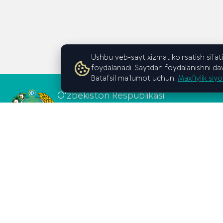
Ushbu veb-sayt xizmat ko‘rsatish sifati
foydalanadi. Saytdan foydalanishni davo
Batafsil ma’lumot uchun:
Maxfiylik siyo
Oʻzbekiston Respublikasi
Vazirlar Mahkamasi huzuridagi
Biznes va tadbirkorlik
oliy maktabi