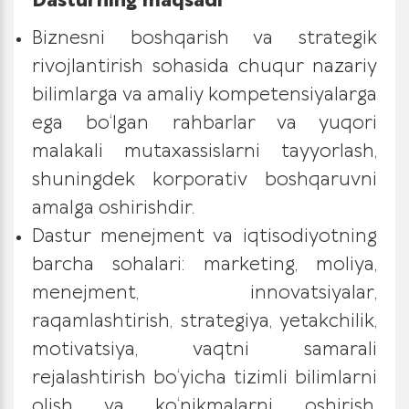
Dasturning maqsadi
Biznesni boshqarish va strategik
rivojlantirish sohasida chuqur nazariy
bilimlarga va amaliy kompetensiyalarga
ega bo‘lgan rahbarlar va yuqori
malakali mutaxassislarni tayyorlash,
shuningdek korporativ boshqaruvni
amalga oshirishdir.
Dastur menejment va iqtisodiyotning
barcha sohalari: marketing, moliya,
menejment, innovatsiyalar,
raqamlashtirish, strategiya, yetakchilik,
motivatsiya, vaqtni samarali
rejalashtirish bo‘yicha tizimli bilimlarni
olish va ko‘nikmalarni oshirish,