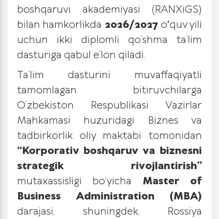
boshqaruvi akademiyasi (RANXiGS)
bilan hamkorlikda
2026/2027
oʻquv yili
uchun ikki diplomli
qo‘shma ta’lim
dasturiga qabul e’lon qiladi.
Ta’lim dasturini muvaffaqiyatli
tamomlagan bitiruvchilarga
O‘zbekiston Respublikasi Vazirlar
Mahkamasi huzuridagi Biznes va
tadbirkorlik oliy maktabi tomonidan
“Korporativ boshqaruv va biznesni
strategik rivojlantirish”
mutaxassisligi bo‘yicha
Master of
Business Administration (MBA)
darajasi, shuningdek, Rossiya