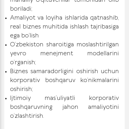
mahalliy o‘qituvchilar tomonidan olib
boriladi;
Amaliyot va loyiha ishlarida qatnashib,
real biznes muhitida ishlash tajribasiga
ega bo‘lish
O‘zbekiston sharoitiga moslashtirilgan
yevro menejment modellarini
o‘rganish;
Biznes samaradorligini oshirish uchun
korporativ boshqaruv ko‘nikmalarini
oshirish;
Ijtimoiy mas’uliyatli korporativ
boshqaruvning jahon amaliyotini
o‘zlashtirish.