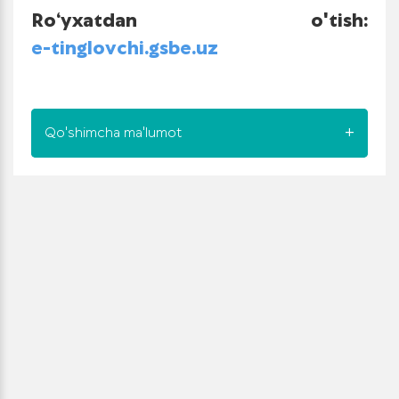
Ro‘yxatdan o'tish:
e-tinglovchi.gsbe.uz
Qo'shimcha ma'lumot
Mutaxassislik
Mutaxassislik
Kvalifikatsiya
kodi
nomi