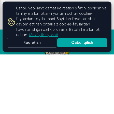
Ushbu veb-sayt xizmat ko‘rsatish sifatini oshirish va
tahliliy ma’lumotlarni yuritish uchun cookie-
fayllardan foydalanadi. Saytdan foydalanishni
davom ettirish orqali siz cookie-fayllardan
foydalanishga rozilik bildirasiz. Batafsil ma’lumot
uchun:
Maxfiylik siyosati
.
Rad etish
Qabul qilish
Oʻzbekiston Respublikasi
Vazirlar Mahkamasi huzuridagi
Nomzodlarga qo‘yiladigan talablar:
Biznes va tadbirkorlik
Oliy ma’lumot (bakalavriat);
oliy maktabi
Nomzod 45 yoshdan oshmagan bo‘lishi;
Rus tilini bilish darajasini tasdiqlovchi B2
darajasidan past bo‘lmagan xalqaro
sertifikat (mavjud bo‘lsa)