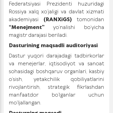
Federatsiyasi Prezidenti huzuridagi
Rossiya xalq xo‘jaligi va davlat xizmati
akademiyasi
(RANXiGS)
tomonidan
“Menejment”
yo‘nalishi bo‘yicha
magistr darajasi beriladi.
Dasturining maqsadli auditoriyasi
Dastur yuqori darajadagi tadbirkorlar
va menejerlar, iqtisodiyot va sanoat
sohasidagi boshqaruv organlari, kasbiy
o‘sish, yetakchilik qobiliyatlarini
rivojlantirish, strategik fikrlashdan
manfaatdor bo‘lganlar uchun
mo‘ljallangan.