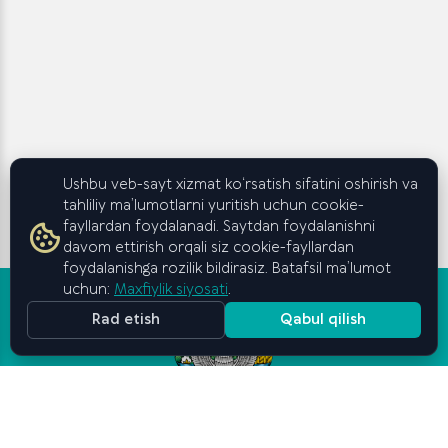
Ushbu veb-sayt xizmat ko‘rsatish sifatini oshirish va
tahliliy ma’lumotlarni yuritish uchun cookie-
fayllardan foydalanadi. Saytdan foydalanishni
davom ettirish orqali siz cookie-fayllardan
foydalanishga rozilik bildirasiz. Batafsil ma’lumot
uchun:
Maxfiylik siyosati
.
Rad etish
Qabul qilish
Oʻzbekiston Respublikasi
Vazirlar Mahkamasi huzuridagi