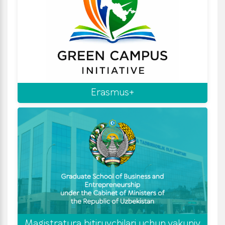
Erasmus+
Magistratura bitiruvchilari uchun yakuniy