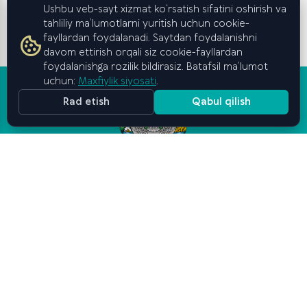
Ushbu veb-sayt xizmat ko‘rsatish sifatini oshirish va
tahliliy ma’lumotlarni yuritish uchun cookie-
fayllardan foydalanadi. Saytdan foydalanishni
davom ettirish orqali siz cookie-fayllardan
foydalanishga rozilik bildirasiz. Batafsil ma’lumot
uchun:
Maxfiylik siyosati
.
Rad etish
Qabul qilish
Oʻzbekiston Respublikasi
Vazirlar Mahkamasi huzuridagi
Biznes va tadbirkorlik
oliy maktabi