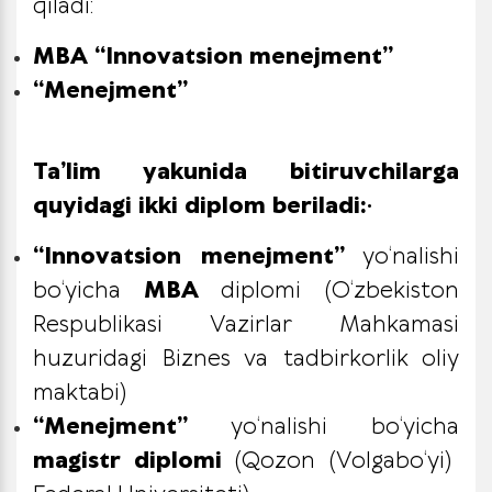
qiladi:
MBA “Innovatsion menejment”
“Menejment”
Ta’lim yakunida bitiruvchilarga
quyidagi ikki diplom beriladi:
•
“Innovatsion menejment”
yo‘nalishi
bo‘yicha
MBA
diplomi (O‘zbekiston
Respublikasi Vazirlar Mahkamasi
huzuridagi Biznes va tadbirkorlik oliy
maktabi)
“Menejment”
yo‘nalishi bo‘yicha
magistr diplomi
(Qozon (Volgabo‘yi)