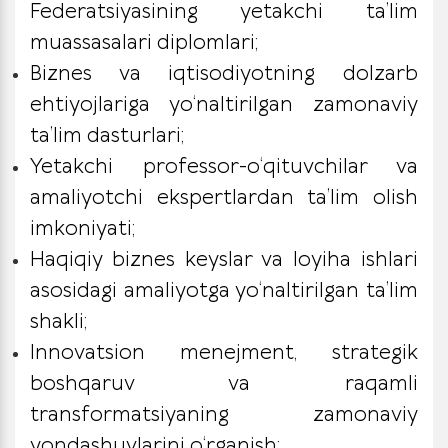
Federatsiyasining yetakchi ta’lim
muassasalari diplomlari;
Biznes va iqtisodiyotning dolzarb
ehtiyojlariga yo‘naltirilgan zamonaviy
ta’lim dasturlari;
Yetakchi professor-o‘qituvchilar va
amaliyotchi ekspertlardan ta’lim olish
imkoniyati;
Haqiqiy biznes keyslar va loyiha ishlari
asosidagi amaliyotga yo‘naltirilgan ta’lim
shakli;
Innovatsion menejment, strategik
boshqaruv va raqamli
transformatsiyaning zamonaviy
yondashuvlarini o‘rganish;