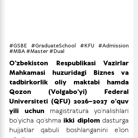
#GSBE #GraduateSchool #KFU #Admission
#MBA #Master #Dual
O‘zbekiston Respublikasi Vazirlar
Mahkamasi huzuridagi Biznes va
tadbirkorlik oliy maktabi hamda
Qozon (Volgabo‘yi) Federal
Universiteti (QFU) 2026–2027 o‘quv
yili uchun
magistratura yo‘nalishlari
bo‘yicha qo‘shma
ikki diplom
dasturga
hujjatlar qabuli boshlanganini e’lon