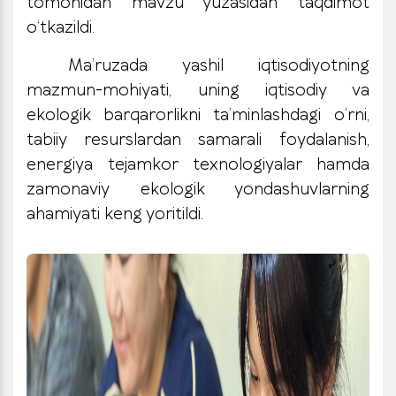
tomonidan mavzu yuzasidan taqdimot
o‘tkazildi.
Ma’ruzada yashil iqtisodiyotning
mazmun-mohiyati, uning iqtisodiy va
ekologik barqarorlikni ta’minlashdagi o‘rni,
tabiiy resurslardan samarali foydalanish,
energiya tejamkor texnologiyalar hamda
zamonaviy ekologik yondashuvlarning
ahamiyati keng yoritildi.