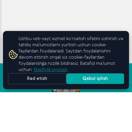
Ushbu veb-sayt xizmat ko‘rsatish sifatini oshirish va
tahliliy ma’lumotlarni yuritish uchun cookie-
fayllardan foydalanadi. Saytdan foydalanishni
davom ettirish orqali siz cookie-fayllardan
foydalanishga rozilik bildirasiz. Batafsil ma’lumot
uchun:
Maxfiylik siyosati
.
Rad etish
Qabul qilish
Oʻzbekiston Respublikasi
Vazirlar Mahkamasi huzuridagi
Biznes va tadbirkorlik
oliy maktabi