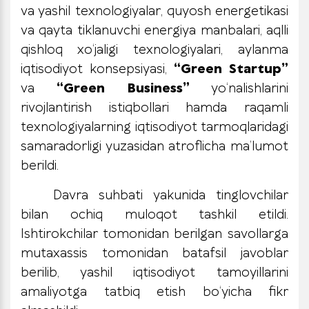
va yashil texnologiyalar, quyosh energetikasi
va qayta tiklanuvchi energiya manbalari, aqlli
qishloq xo‘jaligi texnologiyalari, aylanma
iqtisodiyot konsepsiyasi,
“Green Startup”
va
“Green Business”
yo‘nalishlarini
rivojlantirish istiqbollari hamda raqamli
texnologiyalarning iqtisodiyot tarmoqlaridagi
samaradorligi yuzasidan atroflicha ma’lumot
berildi.
Davra suhbati yakunida tinglovchilar
bilan ochiq muloqot tashkil etildi.
Ishtirokchilar tomonidan berilgan savollarga
mutaxassis tomonidan batafsil javoblar
berilib, yashil iqtisodiyot tamoyillarini
amaliyotga tatbiq etish bo‘yicha fikr