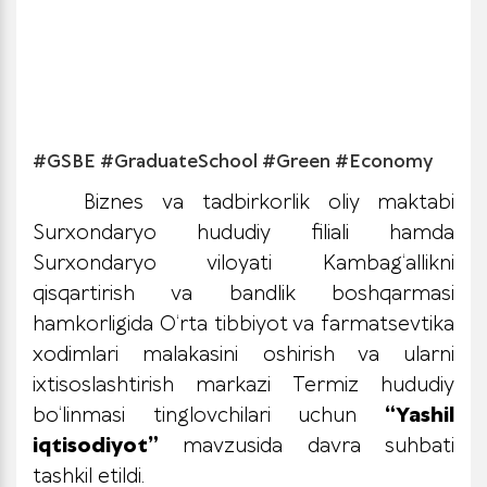
#GSBE #GraduateSchool #Green #Economy
Biznes va tadbirkorlik oliy maktabi
Surxondaryo hududiy filiali hamda
Surxondaryo viloyati Kambag‘allikni
qisqartirish va bandlik boshqarmasi
hamkorligida O‘rta tibbiyot va farmatsevtika
xodimlari malakasini oshirish va ularni
ixtisoslashtirish markazi Termiz hududiy
bo‘linmasi tinglovchilari uchun
“Yashil
iqtisodiyot”
mavzusida davra suhbati
tashkil etildi.