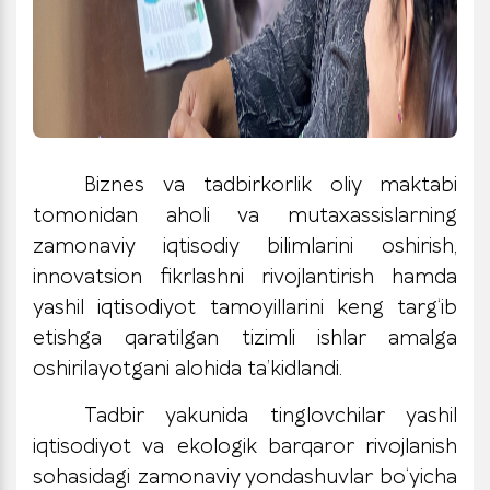
Biznes va tadbirkorlik oliy maktabi
tomonidan aholi va mutaxassislarning
zamonaviy iqtisodiy bilimlarini oshirish,
innovatsion fikrlashni rivojlantirish hamda
yashil iqtisodiyot tamoyillarini keng targ‘ib
etishga qaratilgan tizimli ishlar amalga
oshirilayotgani alohida ta’kidlandi.
Tadbir yakunida tinglovchilar yashil
iqtisodiyot va ekologik barqaror rivojlanish
sohasidagi zamonaviy yondashuvlar bo‘yicha