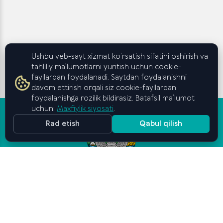
Ushbu veb-sayt xizmat ko‘rsatish sifatini oshirish va
tahliliy ma’lumotlarni yuritish uchun cookie-
fayllardan foydalanadi. Saytdan foydalanishni
davom ettirish orqali siz cookie-fayllardan
foydalanishga rozilik bildirasiz. Batafsil ma’lumot
uchun:
Maxfiylik siyosati
.
Rad etish
Qabul qilish
Oʻzbekiston Respublikasi
Vazirlar Mahkamasi huzuridagi
Biznes va tadbirkorlik
oliy maktabi