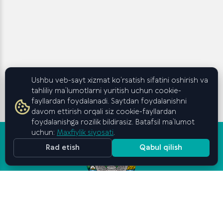
Ushbu veb-sayt xizmat ko‘rsatish sifatini oshirish va
tahliliy ma’lumotlarni yuritish uchun cookie-
fayllardan foydalanadi. Saytdan foydalanishni
davom ettirish orqali siz cookie-fayllardan
foydalanishga rozilik bildirasiz. Batafsil ma’lumot
uchun:
Maxfiylik siyosati
.
Rad etish
Qabul qilish
Oʻzbekiston Respublikasi
Vazirlar Mahkamasi huzuridagi
Biznes va tadbirkorlik