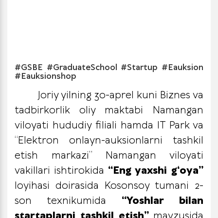
#GSBE #GraduateSchool #Startup #Eauksion
#Eauksionshop
Joriy yilning 30-aprel kuni Biznes va
tadbirkorlik oliy maktabi Namangan
viloyati hududiy filiali hamda IT Park va
“Elektron onlayn-auksionlarni tashkil
etish markazi” Namangan viloyati
vakillari ishtirokida
“Eng yaxshi g‘oya”
loyihasi doirasida Kosonsoy tumani 2-
son texnikumida
“Yoshlar bilan
startaplarni tashkil etish”
mavzusida