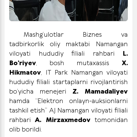
Mashg‘ulotlar Biznes va
tadbirkorlik oliy maktabi Namangan
viloyati hududiy filiali rahbari
L.
Bo‘riyev
, bosh mutaxassis
X.
Hikmatov
, IT Park Namangan viloyati
hududiy filiali startaplarni rivojlantirish
bo‘yicha menejeri
Z. Mamadaliyev
hamda “Elektron onlayn-auksionlarni
tashkil etish” AJ Namangan viloyati filiali
rahbari
A. Mirzaxmedov
tomonidan
olib borildi.