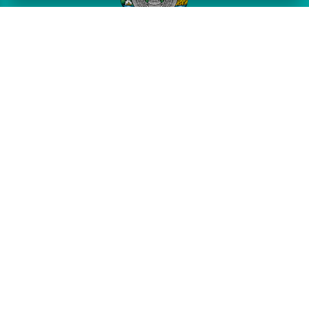
Oʻzbekiston Respublikasi
Vazirlar Mahkamasi huzuridagi
Biznes va tadbirkorlik
oliy maktabi
Biz bilan bog‘lanish
Toshkent sh, Mirobod tumani, Mirobod ko‘chasi, 25
info@gsbe.uz
+998 71 239-03-15