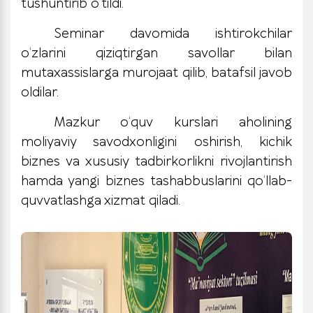
tushuntirib o‘tildi.
Seminar davomida ishtirokchilar
o‘zlarini qiziqtirgan savollar bilan
mutaxassislarga murojaat qilib, batafsil javob
oldilar.
Mazkur o‘quv kurslari aholining
moliyaviy savodxonligini oshirish, kichik
biznes va xususiy tadbirkorlikni rivojlantirish
hamda yangi biznes tashabbuslarini qo‘llab-
quvvatlashga xizmat qiladi.