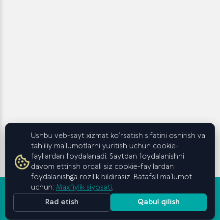
Ushbu veb-sayt xizmat ko‘rsatish sifatini oshirish va
tahliliy ma’lumotlarni yuritish uchun cookie-
fayllardan foydalanadi. Saytdan foydalanishni
davom ettirish orqali siz cookie-fayllardan
foydalanishga rozilik bildirasiz. Batafsil ma’lumot
uchun:
Maxfiylik siyosati
.
Rad etish
Qabul qilish