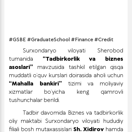
#GSBE #GraduateSchool #Finance #Credit
Surxondaryo viloyati Sherobod
tumanida
“Tadbirkorlik va biznes
asoslari”
mavzusida tashkil etilgan qisqa
muddatli o‘quv kurslari doirasida aholi uchun
“Mahalla bankiri”
tizimi va moliyaviy
xizmatlar bo‘yicha keng qamrovli
tushunchalar berildi.
Tadbir davomida Biznes va tadbirkorlik
oliy maktabi Surxondaryo viloyati hududiy
filiali bosh mutaxassislari
Sh. Xidirov
hamda