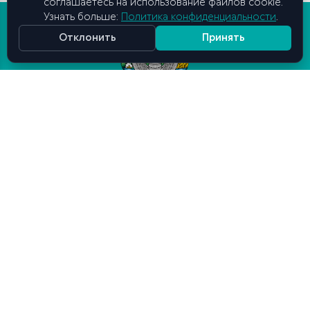
соглашаетесь на использование файлов cookie.
Узнать больше:
Политика конфиденциальности
.
Отклонить
Принять
Высшая школа бизнеса и
предпринимательства
при Кабинете Министров
Республики Узбекистан
Связаться с нами
г. Ташкент, Мирабадский район, ул. Мирабадская,
25