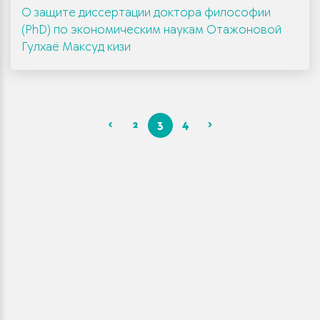
О защите диссертации доктора философии
(PhD) по экономическим наукам Отажоновой
Гулхаё Максуд кизи
‹
2
3
4
›