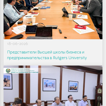
отчетн
(на рус
18-06-2026
Представители Высшей школы бизнеса и
предпринимательства в Rutgers University