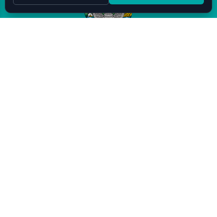
Высшая школа бизнеса и
предпринимательства
при Кабинете Министров
Республики Узбекистан
Связаться с нами
г. Ташкент, Мирабадский район, ул. Мирабадская,
25
info@gsbe.uz
+998 71 239-03-15