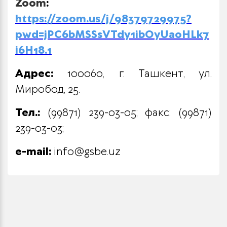
Zoom
:
https://zoom.us/j/98379729975?
pwd=jPC6bMSSsVTdy1ibOyUaoHLk7
i6H18.1
Адрес:
100060, г. Ташкент, ул.
Миробод, 25.
Тел
.:
(99871) 239-03-05;
факс
: (99871)
239-03-03;
e-mail:
info@gsbe.uz